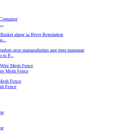
..
...
to P...
ire Mesh Fence
sh Fence