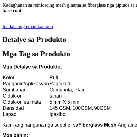
Kadaghanan sa reinforcing mesh ginama sa fiberglass nga giputos sa us
base coat
.
Ipadala ang email kanamo
Detalye sa Produkto
Mga Tag sa Produkto
Mga Detalye sa Produkto:
Kolor
Puti
Paggamit/Aplikasyon
Pagtukod
Sumbanan
Giimprinta, Plain
Gidak-on
tanan
Gidak-on sa mata
5 mm X 5 mm
Densidad
145 GSM, 100GSM, 90GSM
Lapad
Ipasibo
Kami ang nanguna nga supplier sa
Fiberglass Mesh
.Ang amo
Mga bahin: