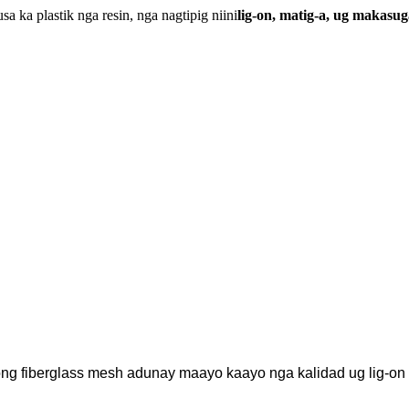
a ka plastik nga resin, nga nagtipig niini
lig-on, matig-a, ug makasu
ng fiberglass mesh adunay maayo kaayo nga kalidad ug lig-on 