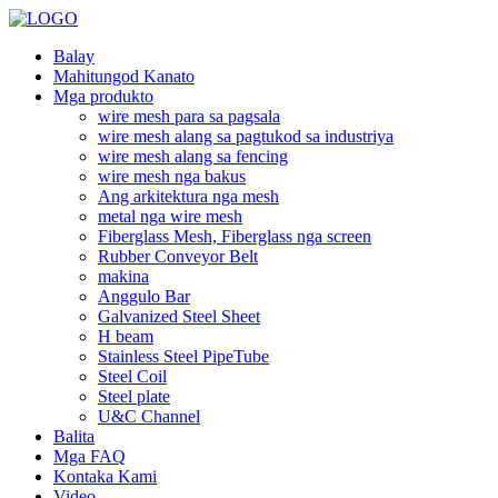
Balay
Mahitungod Kanato
Mga produkto
wire mesh para sa pagsala
wire mesh alang sa pagtukod sa industriya
wire mesh alang sa fencing
wire mesh nga bakus
Ang arkitektura nga mesh
metal nga wire mesh
Fiberglass Mesh, Fiberglass nga screen
Rubber Conveyor Belt
makina
Anggulo Bar
Galvanized Steel Sheet
H beam
Stainless Steel PipeTube
Steel Coil
Steel plate
U&C Channel
Balita
Mga FAQ
Kontaka Kami
Video