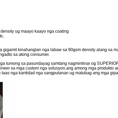
density ug maayo kaayo nga coating
tc.
ga gigamit kinahanglan nga labaw sa 90gsm density alang sa 
 ngadto sa atong consumer.
mga tumong sa pasundayag samtang nagmintinar og SUPERIOR
ngineer sa mga custom nga solusyon.ang among mga produkto an
ng taas nga kantidad nga sangputanan ug matubag ang mga gipa