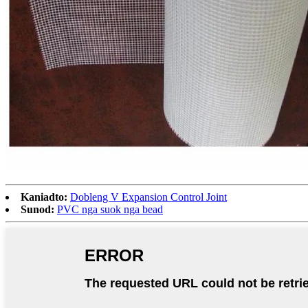
Kaniadto:
Dobleng V Expansion Control Joint
Sunod:
PVC nga suok nga bead