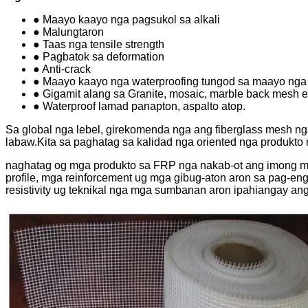
● Maayo kaayo nga pagsukol sa alkali
● Malungtaron
● Taas nga tensile strength
● Pagbatok sa deformation
● Anti-crack
● Maayo kaayo nga waterproofing tungod sa maayo nga 
● Gigamit alang sa Granite, mosaic, marble back mesh e
● Waterproof lamad panapton, aspalto atop.
Sa global nga lebel, girekomenda nga ang fiberglass mesh n
labaw.Kita sa paghatag sa kalidad nga oriented nga produkto
naghatag og mga produkto sa FRP nga nakab-ot ang imong 
profile, mga reinforcement ug mga gibug-aton aron sa pag-e
resistivity ug teknikal nga mga sumbanan aron ipahiangay a