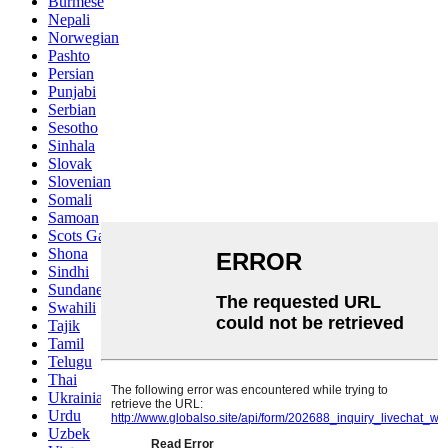
Burmese
Nepali
Norwegian
Pashto
Persian
Punjabi
Serbian
Sesotho
Sinhala
Slovak
Slovenian
Somali
Samoan
Scots Gaelic
Shona
Sindhi
Sundanese
Swahili
Tajik
Tamil
Telugu
Thai
Ukrainian
Urdu
Uzbek