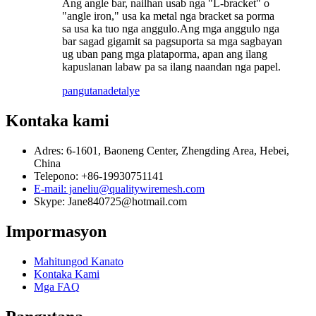
Ang angle bar, nailhan usab nga "L-bracket" o
"angle iron," usa ka metal nga bracket sa porma
sa usa ka tuo nga anggulo.Ang mga anggulo nga
bar sagad gigamit sa pagsuporta sa mga sagbayan
ug uban pang mga plataporma, apan ang ilang
kapuslanan labaw pa sa ilang naandan nga papel.
pangutana
detalye
Kontaka kami
Adres: 6-1601, Baoneng Center, Zhengding Area, Hebei,
China
Telepono: +86-19930751141
E-mail: janeliu@qualitywiremesh.com
Skype: Jane840725@hotmail.com
Impormasyon
Mahitungod Kanato
Kontaka Kami
Mga FAQ