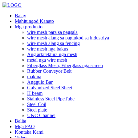
Balay
Mahitungod Kanato
Mga produkto
wire mesh para sa pagsala
wire mesh alang sa pagtukod sa industriya
wire mesh alang sa fencing
wire mesh nga bakus
Ang arkitektura nga mesh
metal nga wire mesh
Fiberglass Mesh, Fiberglass nga screen
Rubber Conveyor Belt
makina
Anggulo Bar
Galvanized Steel Sheet
H beam
Stainless Steel PipeTube
Steel Coil
Steel plate
U&C Channel
Balita
Mga FAQ
Kontaka Kami
Video