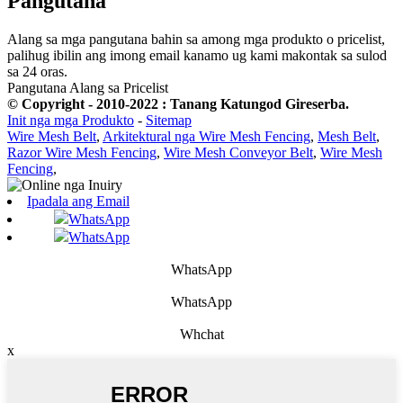
Pangutana
Alang sa mga pangutana bahin sa among mga produkto o pricelist,
palihug ibilin ang imong email kanamo ug kami makontak sa sulod
sa 24 oras.
Pangutana Alang sa Pricelist
© Copyright - 2010-2022 : Tanang Katungod Gireserba.
Init nga mga Produkto
-
Sitemap
Wire Mesh Belt
,
Arkitektural nga Wire Mesh Fencing
,
Mesh Belt
,
Razor Wire Mesh Fencing
,
Wire Mesh Conveyor Belt
,
Wire Mesh
Fencing
,
Ipadala ang Email
WhatsApp
WhatsApp
WhatsApp
WhatsApp
Whchat
x