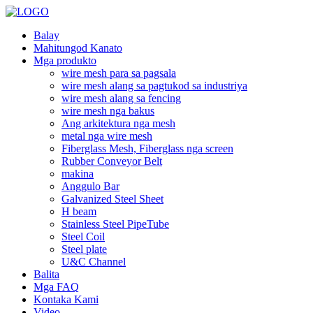
Balay
Mahitungod Kanato
Mga produkto
wire mesh para sa pagsala
wire mesh alang sa pagtukod sa industriya
wire mesh alang sa fencing
wire mesh nga bakus
Ang arkitektura nga mesh
metal nga wire mesh
Fiberglass Mesh, Fiberglass nga screen
Rubber Conveyor Belt
makina
Anggulo Bar
Galvanized Steel Sheet
H beam
Stainless Steel PipeTube
Steel Coil
Steel plate
U&C Channel
Balita
Mga FAQ
Kontaka Kami
Video