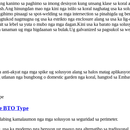
kanimo sa paghimo sa imong desisyon kung unsang klase sa koral ang
mesh.Ang hinungdan mao nga kini nga istilo sa koral naghatag usa ka so
gihimo pinaagi sa spot-welding sa mga intersection sa pinahigda ug b
 pagtukod nagmugna og usa ka estrikto nga enclosure alang sa usa ka 
amit sa lebel sa yuta o mubo nga mga dagan.Kini usa ka barato nga so
ga tanaman ug mga higdaanan sa bulak.Ug galvanized sa pagsukol sa we
ga anti-akyat nga mga spike ug solusyon alang sa halos matag aplikasy
g utlanan nga bungbong o domestic garden nga koral, hangtod sa Emba
re BTO Type
 labing kamalaumon nga mga solusyon sa seguridad sa perimeter.
, usa ka moderno nga bersyon ug maayo nga alternatibo sa tradisyonal