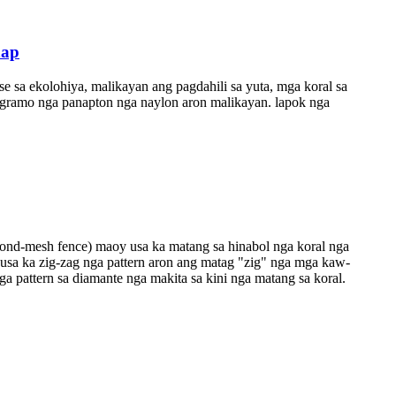
nap
 sa ekolohiya, malikayan ang pagdahili sa yuta, mga koral sa
0 gramo nga panapton nga naylon aron malikayan. lapok nga
amond-mesh fence) maoy usa ka matang sa hinabol nga koral nga
sa ka zig-zag nga pattern aron ang matag "zig" nga mga kaw-
ga pattern sa diamante nga makita sa kini nga matang sa koral.