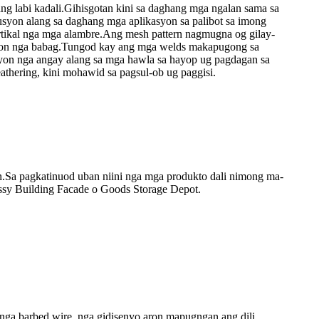
 labi kadali.Gihisgotan kini sa daghang mga ngalan sama sa
lusyon alang sa daghang mga aplikasyon sa palibot sa imong
ertikal nga mga alambre.Ang mesh pattern nagmugna og gilay-
lig-on nga babag.Tungod kay ang mga welds makapugong sa
lusyon nga angay alang sa mga hawla sa hayop ug pagdagan sa
athering, kini mohawid sa pagsul-ob ug paggisi.
on.Sa pagkatinuod uban niini nga mga produkto dali nimong ma-
ssy Building Facade o Goods Storage Depot.
 nga barbed wire, nga gidisenyo aron mapugngan ang dili