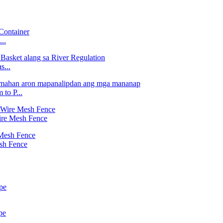
..
...
to P...
ire Mesh Fence
sh Fence