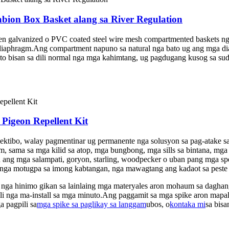
ion Box Basket alang sa River Regulation
n galvanized o PVC coated steel wire mesh compartmented baskets n
diaphragm.Ang compartment napuno sa natural nga bato ug ang mga dia
ato bisan sa dili normal nga mga kahimtang, ug pagdugang kusog sa s
e Pigeon Repellent Kit
ektibo, walay pagmentinar ug permanente nga solusyon sa pag-atake s
m, sama sa mga kilid sa atop, mga bungbong, mga sills sa bintana, mga
ng mga salampati, goryon, starling, woodpecker o uban pang mga spe
 nga motugpa sa imong kabtangan, nga mawagtang ang kadaot sa peste u
rd nga hinimo gikan sa lainlaing mga materyales aron mohaum sa dag
li nga ma-install sa mga minuto.Ang paggamit sa mga spike aron map
 pagpili sa
mga spike sa paglikay sa langgam
ubos, o
kontaka mi
sa bisa