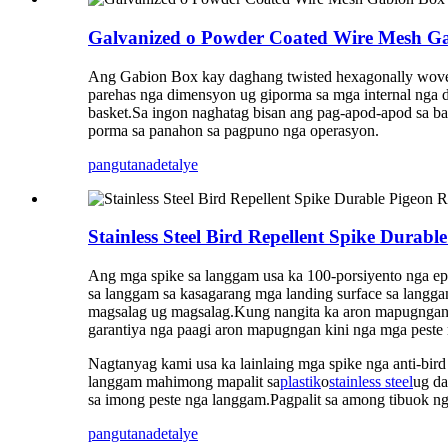
Galvanized o Powder Coated Wire Mesh Gab
Ang Gabion Box kay daghang twisted hexagonally wove
parehas nga dimensyon ug giporma sa mga internal nga 
basket.Sa ingon naghatag bisan ang pag-apod-apod sa b
porma sa panahon sa pagpuno nga operasyon.
pangutana
detalye
Stainless Steel Bird Repellent Spike Durabl
Ang mga spike sa langgam usa ka 100-porsiyento nga ep
sa langgam sa kasagarang mga landing surface sa langga
magsalag ug magsalag.Kung nangita ka aron mapugngan a
garantiya nga paagi aron mapugngan kini nga mga peste
Nagtanyag kami usa ka lainlaing mga spike nga anti-bi
langgam mahimong mapalit sa
plastik
o
stainless steel
ug da
sa imong peste nga langgam.Pagpalit sa among tibuok nga
pangutana
detalye