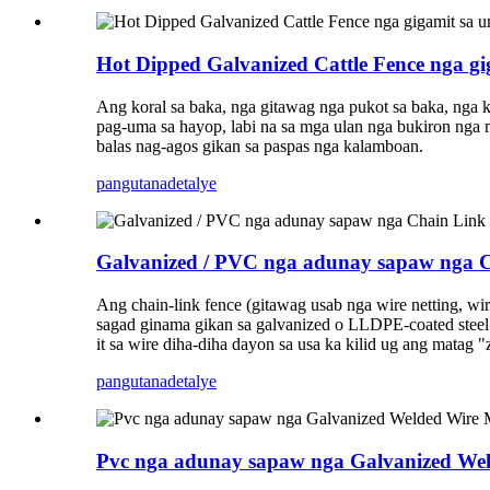
Hot Dipped Galvanized Cattle Fence nga 
Ang koral sa baka, nga gitawag nga pukot sa baka, nga 
pag-uma sa hayop, labi na sa mga ulan nga bukiron nga 
balas nag-agos gikan sa paspas nga kalamboan.
pangutana
detalye
Galvanized / PVC nga adunay sapaw nga 
Ang chain-link fence (gitawag usab nga wire netting, wi
sagad ginama gikan sa galvanized o LLDPE-coated steel
it sa wire diha-diha dayon sa usa ka kilid ug ang matag 
pangutana
detalye
Pvc nga adunay sapaw nga Galvanized We