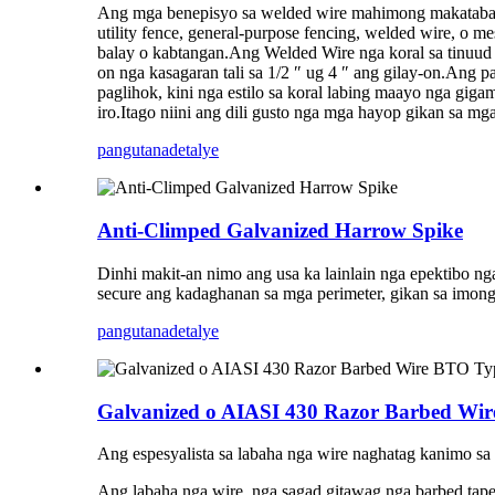
Ang mga benepisyo sa welded wire mahimong makatabang 
utility fence, general-purpose fencing, welded wire, o 
balay o kabtangan.Ang Welded Wire nga koral sa tinuud 
on nga kasagaran tali sa 1/2 ″ ug 4 ″ ang gilay-on.Ang
paglihok, kini nga estilo sa koral labing maayo nga gig
iro.Itago niini ang dili gusto nga mga hayop gikan sa m
pangutana
detalye
Anti-Climped Galvanized Harrow Spike
Dinhi makit-an nimo ang usa ka lainlain nga epektibo n
secure ang kadaghanan sa mga perimeter, gikan sa imon
pangutana
detalye
Galvanized o AIASI 430 Razor Barbed Wi
Ang espesyalista sa labaha nga wire naghatag kanimo sa
Ang labaha nga wire, nga sagad gitawag nga barbed tape