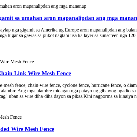
gigamit sa umahan aron mapanalipdan ang mga mana
kaylap nga gigamit sa Amerika ug Europe aron mapanalipdan ang balanse
mga lugar sa gawas sa pukot nagtahi usa ka layer sa sunscreen nga 12
Chain Link Wire Mesh Fence
re-mesh fence, chain-wire fence, cyclone fence, hurricane fence, o di
 alambre.Ang mga alambre midagan nga patayo ug gibawog ngadto sa u
"zag" uban sa wire diha-diha dayon sa pikas.Kini nagporma sa kinaiya n
lded Wire Mesh Fence