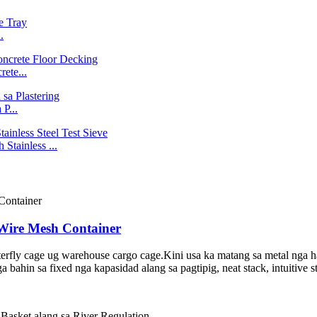
.
ete...
P...
Stainless ...
Wire Mesh Container
terfly cage ug warehouse cargo cage.Kini usa ka matang sa metal nga h
in sa fixed nga kapasidad alang sa pagtipig, neat stack, intuitive stor