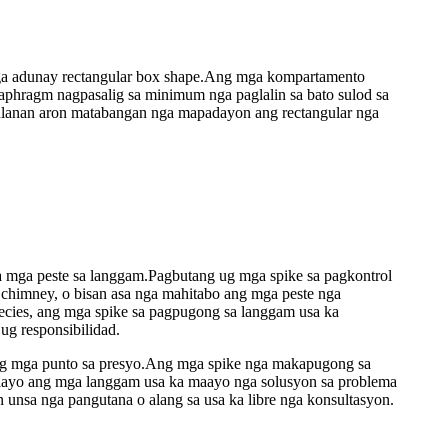
ga adunay rectangular box shape.Ang mga kompartamento
phragm nagpasalig sa minimum nga paglalin sa bato sulod sa
udlanan aron matabangan nga mapadayon ang rectangular nga
a mga peste sa langgam.Pagbutang ug mga spike sa pagkontrol
 chimney, o bisan asa nga mahitabo ang mga peste nga
cies, ang mga spike sa pagpugong sa langgam usa ka
g responsibilidad.
hang mga punto sa presyo.Ang mga spike nga makapugong sa
alayo ang mga langgam usa ka maayo nga solusyon sa problema
n unsa nga pangutana o alang sa usa ka libre nga konsultasyon.