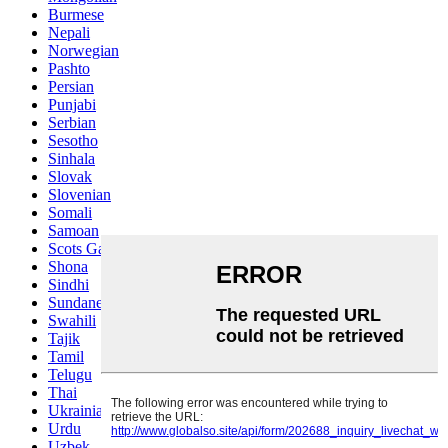
Burmese
Nepali
Norwegian
Pashto
Persian
Punjabi
Serbian
Sesotho
Sinhala
Slovak
Slovenian
Somali
Samoan
Scots Gaelic
Shona
Sindhi
Sundanese
Swahili
Tajik
Tamil
Telugu
Thai
Ukrainian
Urdu
Uzbek