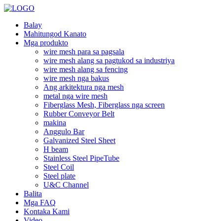
Balay
Mahitungod Kanato
Mga produkto
wire mesh para sa pagsala
wire mesh alang sa pagtukod sa industriya
wire mesh alang sa fencing
wire mesh nga bakus
Ang arkitektura nga mesh
metal nga wire mesh
Fiberglass Mesh, Fiberglass nga screen
Rubber Conveyor Belt
makina
Anggulo Bar
Galvanized Steel Sheet
H beam
Stainless Steel PipeTube
Steel Coil
Steel plate
U&C Channel
Balita
Mga FAQ
Kontaka Kami
Video