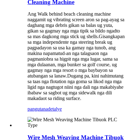
Cleaning Machine
Ang Walk behind beach cleaning machine
naggamit ug vibrating screen aron sa pag-ayag sa
daghang mga debris gikan sa balas ug yuta,
gikan sa gagmay nga mga tipik sa bildo ngadto
sa mas dagkong mga stick ug shells.Gisangkapan
sa mga independente nga steering break ug
pagpadayon sa usa ka gamay nga tunob, ang
makina napamatud-an nga talagsaon nga
pagmaniobra sa higpit nga mga lugar, sama sa
mga dulaanan, mga bunker sa golf course, ug
gagmay nga mga resort o mga baybayon sa
atubangan sa lanaw.Dugang pa, kini nahimutang
sa taas nga flotation nga goma sa likod nga mga
ligid nga nagtugot niini nga dali nga makabiyahe
ibabaw sa sagbot ug mga sidewalk nga dili
makadaot sa riding surface.
pangutana
detalye
Wire Mesh Weaving Machine Tibuok