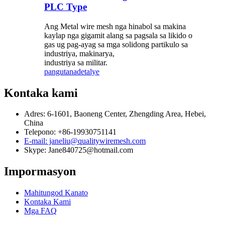
PLC Type
Ang Metal wire mesh nga hinabol sa makina
kaylap nga gigamit alang sa pagsala sa likido o
gas ug pag-ayag sa mga solidong partikulo sa
industriya, makinarya,
industriya sa militar.
pangutana
detalye
Kontaka kami
Adres: 6-1601, Baoneng Center, Zhengding Area, Hebei,
China
Telepono: +86-19930751141
E-mail: janeliu@qualitywiremesh.com
Skype: Jane840725@hotmail.com
Impormasyon
Mahitungod Kanato
Kontaka Kami
Mga FAQ