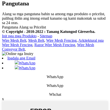
Pangutana
Alang sa mga pangutana bahin sa among mga produkto o pricelist,
palihug ibilin ang imong email kanamo ug kami makontak sa sulod
sa 24 oras.
Pangutana Alang sa Pricelist
© Copyright - 2010-2022 : Tanang Katungod Gireserba.
Init nga mga Produkto
-
Sitemap
Wire Mesh Belt
,
Mesh Belt
,
Wire Mesh Fencing
,
Arkitektural nga
Wire Mesh Fencing
,
Razor Wire Mesh Fencing
,
Wire Mesh
Conveyor Belt
,
Ipadala ang Email
WhatsApp
WhatsApp
WhatsApp
WhatsApp
Whchat
x