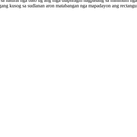
 natural nga bato ug ang mga diaphragm nagpasalig sa minimum nga pa
ugang kusog sa sudlanan aron matabangan nga mapadayon ang rectangu