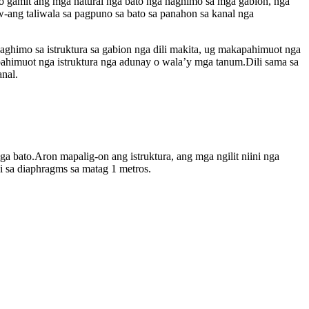
mo gamit ang mga natural nga bato nga naghimo sa mga gabion, nga
aw-ang taliwala sa pagpuno sa bato sa panahon sa kanal nga
ghimo sa istruktura sa gabion nga dili makita, ug makapahimuot nga
imuot nga istruktura nga adunay o wala’y mga tanum.Dili sama sa
nal.
 bato.Aron mapalig-on ang istruktura, ang mga ngilit niini nga
 sa diaphragms sa matag 1 metros.