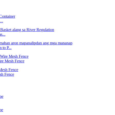
..
...
to P...
ire Mesh Fence
sh Fence