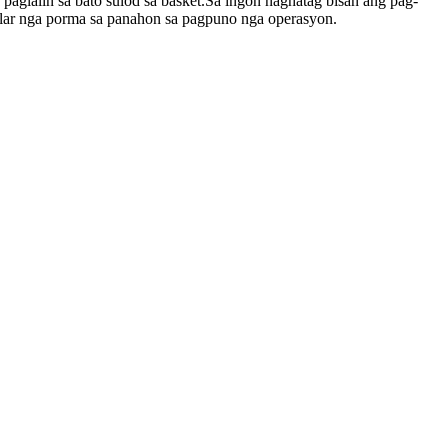
glalin sa bato sulod sa basket.Sa ingon naghatag bisan ang pag-
lar nga porma sa panahon sa pagpuno nga operasyon.