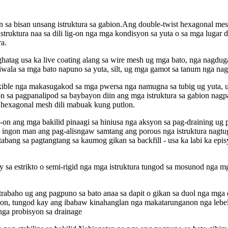
a bisan unsang istruktura sa gabion.Ang double-twist hexagonal mesh c
struktura naa sa dili lig-on nga mga kondisyon sa yuta o sa mga lugar
ra.
atag usa ka live coating alang sa wire mesh ug mga bato, nga nagduga
aliwala sa mga bato napuno sa yuta, silt, ug mga gamot sa tanum nga na
ible nga makasugakod sa mga pwersa nga namugna sa tubig ug yuta, ug
on sa pagpanalipod sa baybayon diin ang mga istruktura sa gabion na
d hexagonal mesh dili mabuak kung putlon.
on ang mga bakilid pinaagi sa hiniusa nga aksyon sa pag-draining ug 
, ingon man ang pag-alisngaw samtang ang porous nga istruktura nagtu
agtabang sa pagtangtang sa kaumog gikan sa backfill - usa ka labi ka e
a estrikto o semi-rigid nga mga istruktura tungod sa mosunod nga mg
rabaho ug ang pagpuno sa bato anaa sa dapit o gikan sa duol nga mga 
n, tungod kay ang ibabaw kinahanglan nga makatarunganon nga lebel
ga probisyon sa drainage