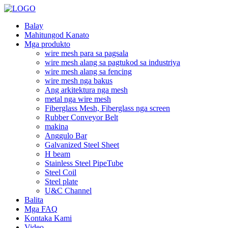
Balay
Mahitungod Kanato
Mga produkto
wire mesh para sa pagsala
wire mesh alang sa pagtukod sa industriya
wire mesh alang sa fencing
wire mesh nga bakus
Ang arkitektura nga mesh
metal nga wire mesh
Fiberglass Mesh, Fiberglass nga screen
Rubber Conveyor Belt
makina
Anggulo Bar
Galvanized Steel Sheet
H beam
Stainless Steel PipeTube
Steel Coil
Steel plate
U&C Channel
Balita
Mga FAQ
Kontaka Kami
Video