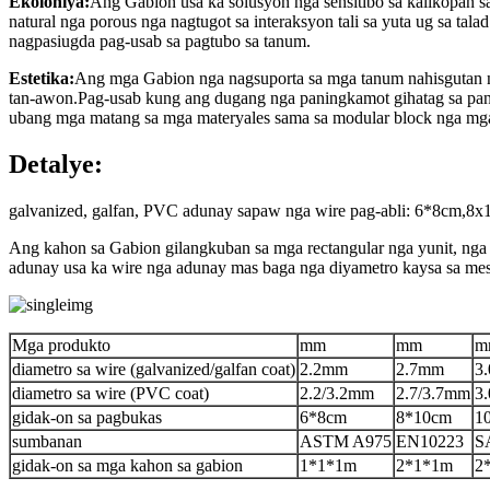
Ekolohiya:
Ang Gabion usa ka solusyon nga sensitibo sa kalikopan s
natural nga porous nga nagtugot sa interaksyon tali sa yuta ug sa ta
nagpasiugda pag-usab sa pagtubo sa tanum.
Estetika:
Ang mga Gabion nga nagsuporta sa mga tanum nahisgutan na
tan-awon.Pag-usab kung ang dugang nga paningkamot gihatag sa pa
ubang mga matang sa mga materyales sama sa modular block nga mga
Detalye:
galvanized, galfan, PVC adunay sapaw nga wire pag-abli: 6*8cm
Ang kahon sa Gabion gilangkuban sa mga rectangular nga yunit, nga h
adunay usa ka wire nga adunay mas baga nga diyametro kaysa sa mes
Mga produkto
mm
mm
m
diametro sa wire (galvanized/galfan coat)
2.2mm
2.7mm
3
diametro sa wire (PVC coat)
2.2/3.2mm
2.7/3.7mm
3
gidak-on sa pagbukas
6*8cm
8*10cm
1
sumbanan
ASTM A975
EN10223
S
gidak-on sa mga kahon sa gabion
1*1*1m
2*1*1m
2