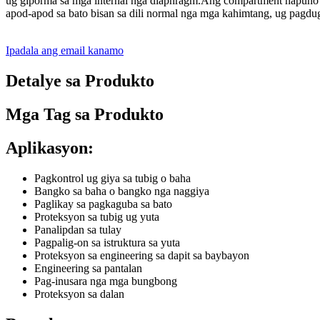
ug giporma sa mga internal nga diaphragm.Ang compartment napuno sa
apod-apod sa bato bisan sa dili normal nga mga kahimtang, ug pagd
Ipadala ang email kanamo
Detalye sa Produkto
Mga Tag sa Produkto
Aplikasyon:
Pagkontrol ug giya sa tubig o baha
Bangko sa baha o bangko nga naggiya
Paglikay sa pagkaguba sa bato
Proteksyon sa tubig ug yuta
Panalipdan sa tulay
Pagpalig-on sa istruktura sa yuta
Proteksyon sa engineering sa dapit sa baybayon
Engineering sa pantalan
Pag-inusara nga mga bungbong
Proteksyon sa dalan