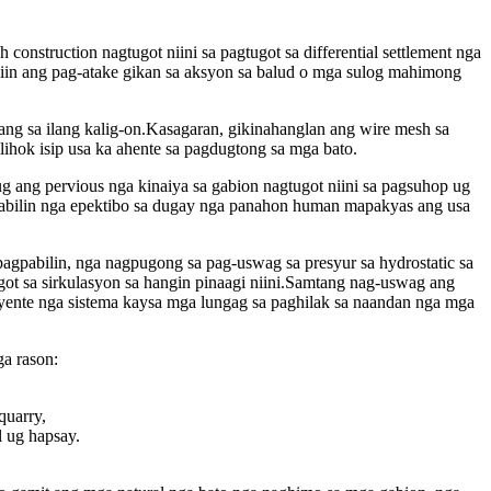
onstruction nagtugot niini sa pagtugot sa differential settlement nga
 diin ang pag-atake gikan sa aksyon sa balud o mga sulog mahimong
ng sa ilang kalig-on.Kasagaran, gikinahanglan ang wire mesh sa
glihok isip usa ka ahente sa pagdugtong sa mga bato.
 ang pervious nga kinaiya sa gabion nagtugot niini sa pagsuhop ug
gpabilin nga epektibo sa dugay nga panahon human mapakyas ang usa
pagpabilin, nga nagpugong sa pag-uswag sa presyur sa hydrostatic sa
got sa sirkulasyon sa hangin pinaagi niini.Samtang nag-uswag ang
pisyente nga sistema kaysa mga lungag sa paghilak sa naandan nga mga
a rason:
quarry,
 ug hapsay.