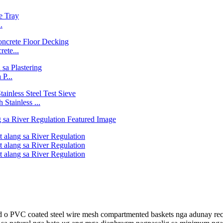
.
ete...
P...
Stainless ...
 o PVC coated steel wire mesh compartmented baskets nga adunay re