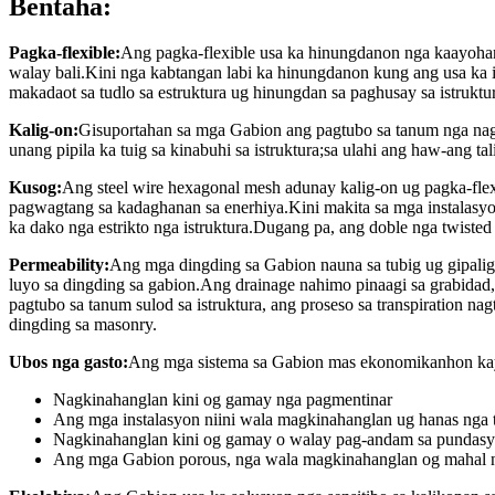
Bentaha:
Pagka-flexible:
Ang pagka-flexible usa ka hinungdanon nga kaayohan s
walay bali.Kini nga kabtangan labi ka hinungdanon kung ang usa ka i
makadaot sa tudlo sa estruktura ug hinungdan sa paghusay sa istruktu
Kalig-on:
Gisuportahan sa mga Gabion ang pagtubo sa tanum nga nagh
unang pipila ka tuig sa kinabuhi sa istruktura;sa ulahi ang haw-ang t
Kusog:
Ang steel wire hexagonal mesh adunay kalig-on ug pagka-flex
pagwagtang sa kadaghanan sa enerhiya.Kini makita sa mga instalasy
ka dako nga estrikto nga istruktura.Dugang pa, ang doble nga twiste
Permeability:
Ang mga dingding sa Gabion nauna sa tubig ug gipalig-
luyo sa dingding sa gabion.Ang drainage nahimo pinaagi sa grabidad
pagtubo sa tanum sulod sa istruktura, ang proseso sa transpiration n
dingding sa masonry.
Ubos nga gasto:
Ang mga sistema sa Gabion mas ekonomikanhon kay s
Nagkinahanglan kini og gamay nga pagmentinar
Ang mga instalasyon niini wala magkinahanglan ug hanas nga t
Nagkinahanglan kini og gamay o walay pag-andam sa pundasyo
Ang mga Gabion porous, nga wala magkinahanglan og mahal n