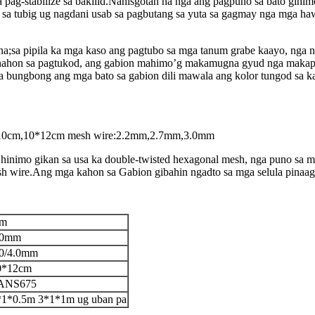
a pag-stabilize sa bakilid.Nahisgotan na nga ang pagpuno sa bato gihi
lad sa tubig ug nagdani usab sa pagbutang sa yuta sa gagmay nga mga h
;sa pipila ka mga kaso ang pagtubo sa mga tanum grabe kaayo, nga na
nahon sa pagtukod, ang gabion mahimo’g makamugna gyud nga makapah
 bungbong ang mga bato sa gabion dili mawala ang kolor tungod sa ka
,8x10cm,10*12cm mesh wire:2.2mm,2.7mm,3.0mm
inimo gikan sa usa ka double-twisted hexagonal mesh, nga puno sa mga
h wire.Ang mga kahon sa Gabion gibahin ngadto sa mga selula pinaagi
m
.0mm
.0/4.0mm
0*12cm
ANS675
*1*0.5m 3*1*1m ug uban pa