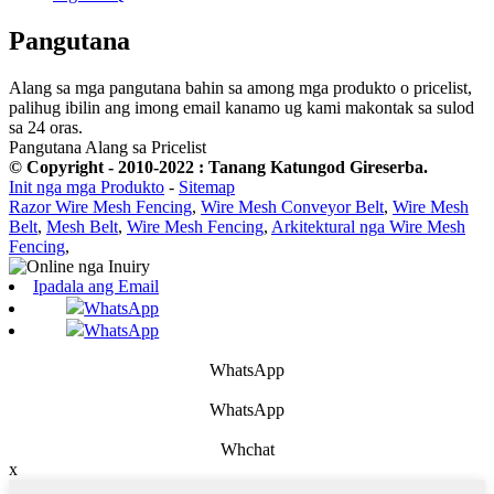
Pangutana
Alang sa mga pangutana bahin sa among mga produkto o pricelist,
palihug ibilin ang imong email kanamo ug kami makontak sa sulod
sa 24 oras.
Pangutana Alang sa Pricelist
© Copyright - 2010-2022 : Tanang Katungod Gireserba.
Init nga mga Produkto
-
Sitemap
Razor Wire Mesh Fencing
,
Wire Mesh Conveyor Belt
,
Wire Mesh
Belt
,
Mesh Belt
,
Wire Mesh Fencing
,
Arkitektural nga Wire Mesh
Fencing
,
Ipadala ang Email
WhatsApp
WhatsApp
WhatsApp
WhatsApp
Whchat
x