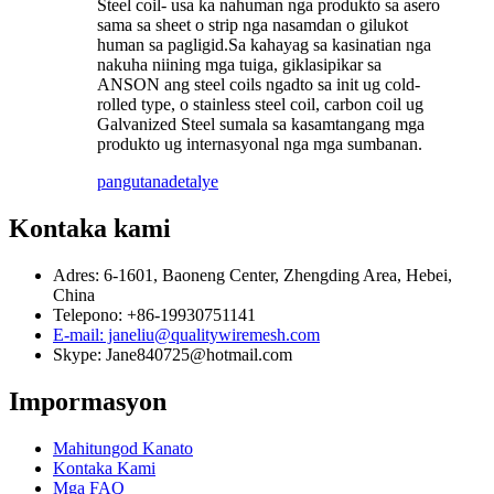
Steel coil- usa ka nahuman nga produkto sa asero
sama sa sheet o strip nga nasamdan o gilukot
human sa pagligid.Sa kahayag sa kasinatian nga
nakuha niining mga tuiga, giklasipikar sa
ANSON ang steel coils ngadto sa init ug cold-
rolled type, o stainless steel coil, carbon coil ug
Galvanized Steel sumala sa kasamtangang mga
produkto ug internasyonal nga mga sumbanan.
pangutana
detalye
Kontaka kami
Adres: 6-1601, Baoneng Center, Zhengding Area, Hebei,
China
Telepono: +86-19930751141
E-mail: janeliu@qualitywiremesh.com
Skype: Jane840725@hotmail.com
Impormasyon
Mahitungod Kanato
Kontaka Kami
Mga FAQ