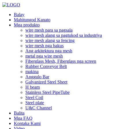
Balay
Mahitungod Kanato
Mga produkto
wire mesh para sa pagsala
wire mesh alang sa pagtukod sa industriya
wire mesh alang sa fencing
wire mesh nga bakus
Ang arkitektura nga mesh
metal nga wire mesh
Fiberglass Mesh, Fiberglass nga screen
Rubber Conveyor Belt
makina
Anggulo Bar
Galvanized Steel Sheet
H beam
Stainless Steel PipeTube
Steel Coil
Steel plate
U&C Channel
Balita
Mga FAQ
Kontaka Kami
Video