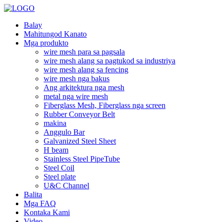
Balay
Mahitungod Kanato
Mga produkto
wire mesh para sa pagsala
wire mesh alang sa pagtukod sa industriya
wire mesh alang sa fencing
wire mesh nga bakus
Ang arkitektura nga mesh
metal nga wire mesh
Fiberglass Mesh, Fiberglass nga screen
Rubber Conveyor Belt
makina
Anggulo Bar
Galvanized Steel Sheet
H beam
Stainless Steel PipeTube
Steel Coil
Steel plate
U&C Channel
Balita
Mga FAQ
Kontaka Kami
Video