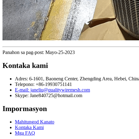
Panahon sa pag-post: Mayo-25-2023
Kontaka kami
Adres: 6-1601, Baoneng Center, Zhengding Area, Hebei, Chin
Telepono: +86-19930751141
E-mail: janeliu@qualitywiremesh.com
Skype: Jane840725@hotmail.com
Impormasyon
Mahitungod Kanato
Kontaka Kami
Mga FAQ