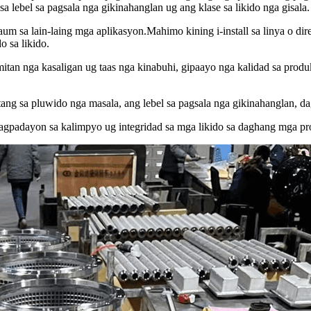
sa lebel sa pagsala nga gikinahanglan ug ang klase sa likido nga gisala.
um sa lain-laing mga aplikasyon.Mahimo kining i-install sa linya o d
 sa likido.
itan nga kasaligan ug taas nga kinabuhi, gipaayo nga kalidad sa pro
atang sa pluwido nga masala, ang lebel sa pagsala nga gikinahanglan, d
agpadayon sa kalimpyo ug integridad sa mga likido sa daghang mga pro