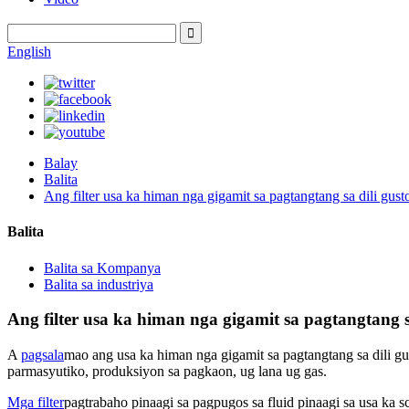
English
Balay
Balita
Ang filter usa ka himan nga gigamit sa pagtangtang sa dili gus
Balita
Balita sa Kompanya
Balita sa industriya
Ang filter usa ka himan nga gigamit sa pagtangtang s
A
pagsala
mao ang usa ka himan nga gigamit sa pagtangtang sa dili gus
parmasyutiko, produksiyon sa pagkaon, ug lana ug gas.
Mga filter
pagtrabaho pinaagi sa pagpugos sa fluid pinaagi sa usa ka s