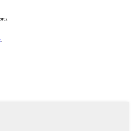
oras.
t
,