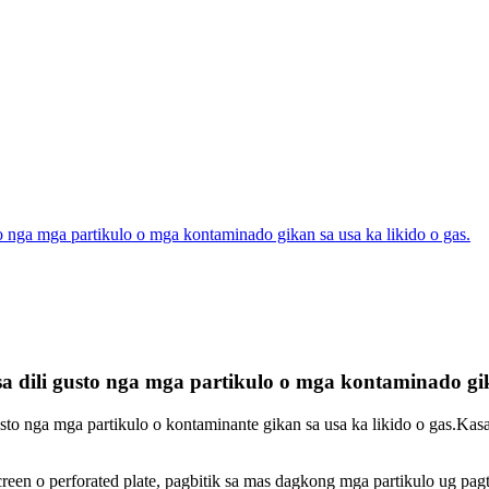
to nga mga partikulo o mga kontaminado gikan sa usa ka likido o gas.
a dili gusto nga mga partikulo o mga kontaminado gik
to nga mga partikulo o kontaminante gikan sa usa ka likido o gas.Kasag
creen o perforated plate, pagbitik sa mas dagkong mga partikulo ug pa