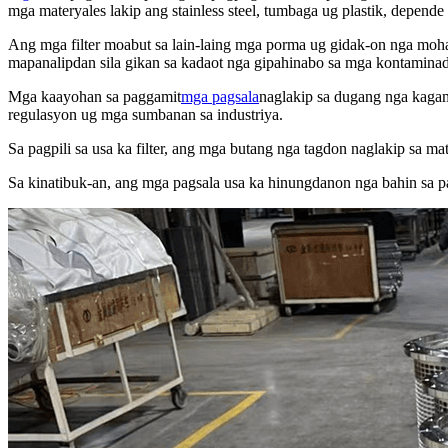
mga materyales lakip ang stainless steel, tumbaga ug plastik, depende 
Ang mga filter moabut sa lain-laing mga porma ug gidak-on nga moha
mapanalipdan sila gikan sa kadaot nga gipahinabo sa mga kontaminado
Mga kaayohan sa paggamit
mga pagsala
naglakip sa dugang nga kagam
regulasyon ug mga sumbanan sa industriya.
Sa pagpili sa usa ka filter, ang mga butang nga tagdon naglakip sa m
Sa kinatibuk-an, ang mga pagsala usa ka hinungdanon nga bahin sa p